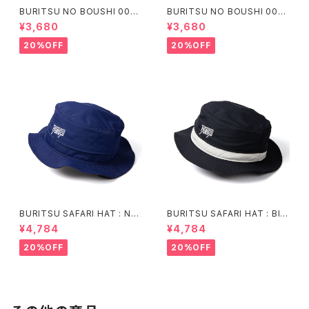
BURITSU NO BOUSHI 003 :
BURITSU NO BOUSHI 003 :
Navy
Olive
¥3,680
¥3,680
20%OFF
20%OFF
BURITSU SAFARI HAT : Nav
BURITSU SAFARI HAT : Bla
y
ck
¥4,784
¥4,784
20%OFF
20%OFF