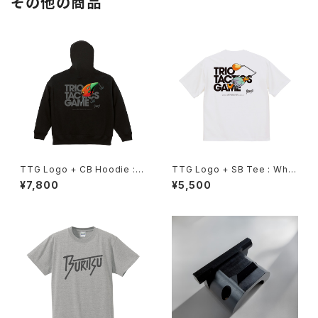
その他の商品
TTG Logo + CB Hoodie : B
TTG Logo + SB Tee : Whit
lack
e
¥7,800
¥5,500