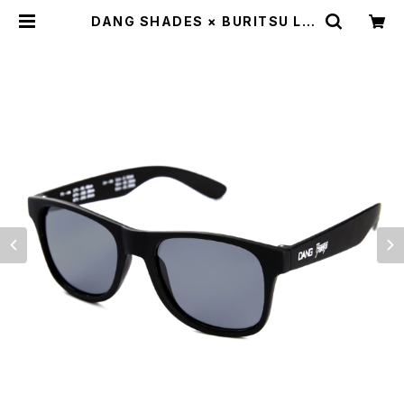
DANG SHADES × BURITSU LO
CO Black Soft / Light Gray Pol
arized（偏光レンズ） | BURITSU S
TORE