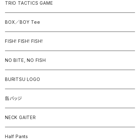
BIGMOUTH
TRIO TACTICS GAME
BOX／BOY Tee
BOX／BOY Tee
FISH! FISH! FISH!
FISH! FISH! FISH!
NO BITE, NO FISH
NO BITE, NO FISH
BURITSU LOGO
BURITSU LOGO
缶バッジ
NECK GAITER
Half Pants