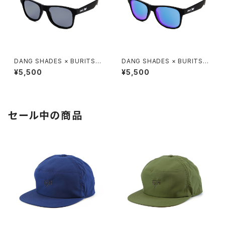
DANG SHADES × BURITSU
DANG SHADES × BURITSU
LOCO Black Soft / Light S
LOCO Black Soft / Marine
¥5,500
¥5,500
moke Polarized（偏光レン
Blue Mirror Polarized（偏光
ズ）
レンズ）
セール中の商品