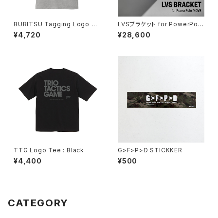
BURITSU Tagging Logo Te
LVSブラケット for PowerPole
e : Gray
MOVE PV Short
¥4,720
¥28,600
TTG Logo Tee : Black
G>F>P>D STICKKER
¥4,400
¥500
CATEGORY