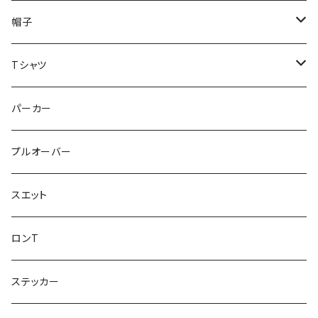
帽子
ハット
Tシャツ
キャップ
VIBES
パーカー
Tagging Logo
プルオーバー
GIJIE FISHERMAN
スエット
Mr.Nobite
ロンT
FiSH
ステッカー