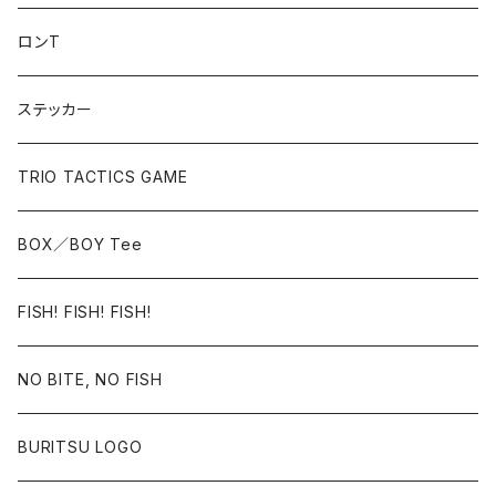
Mr.Nobite
ロンT
FiSH
ステッカー
BIGMOUTH
TRIO TACTICS GAME
BOX／BOY Tee
BOX／BOY Tee
FISH! FISH! FISH!
FISH! FISH! FISH!
NO BITE, NO FISH
NO BITE, NO FISH
BURITSU LOGO
BURITSU LOGO