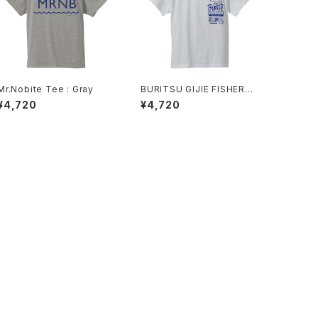
Mr.Nobite Tee : Gray
BURITSU GIJIE FISHERM
AN Tee : White
¥4,720
¥4,720