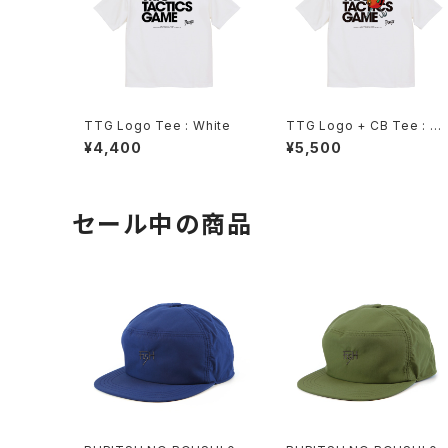
TTG Logo Tee : White
TTG Logo + CB Tee : W
ite
¥4,400
¥5,500
セール中の商品