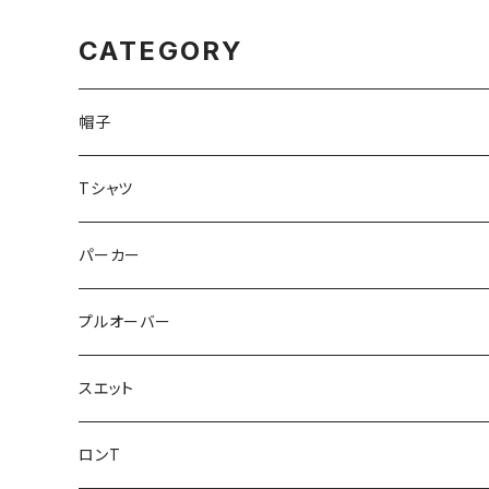
CATEGORY
帽子
ハット
Tシャツ
キャップ
VIBES
パーカー
Tagging Logo
プルオーバー
GIJIE FISHERMAN
スエット
Mr.Nobite
ロンT