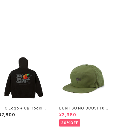
TTG Logo + CB Hoodie :
BURITSU NO BOUSHI 00
Black
3 : Olive
¥7,800
¥3,680
20%OFF