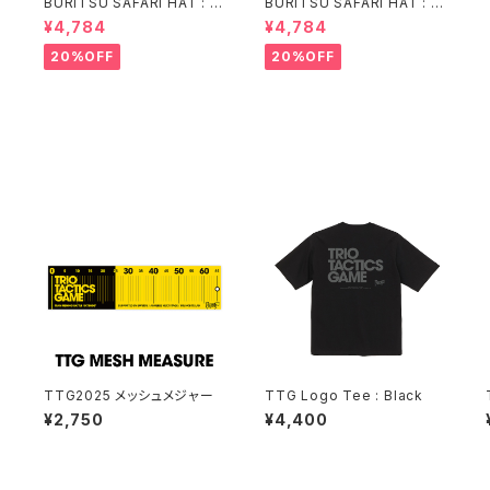
BURITSU SAFARI HAT : N
BURITSU SAFARI HAT : Bl
avy
ack
¥4,784
¥4,784
20%OFF
20%OFF
TTG2025 メッシュメジャー
TTG Logo Tee : Black
¥2,750
¥4,400