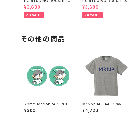
BURITSU NO BOUSHI 00
BURITSU NO BOUSHI 00
3 : Navy
3 : Olive
¥3,680
¥3,680
20%OFF
20%OFF
その他の商品
70mm Mr.Nobite CIRCLE
Mr.Nobite Tee : Gray
STICKKER SET
¥300
¥4,720