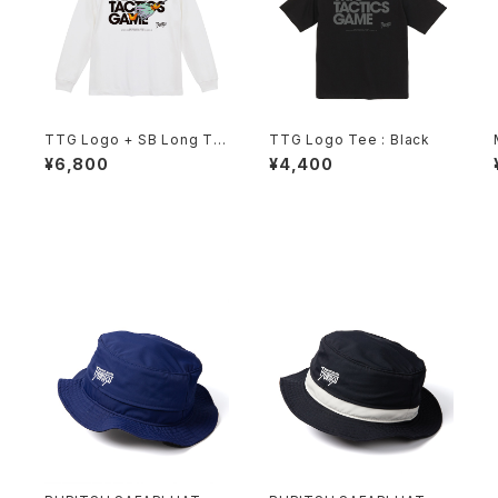
h
TTG Logo + SB Long Te
TTG Logo Tee : Black
e : White
¥6,800
¥4,400