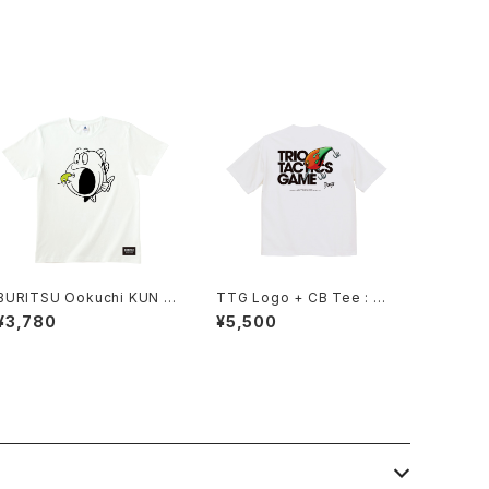
BURITSU Ookuchi KUN C
TTG Logo + CB Tee : Wh
RANK Tee : White
ite
¥3,780
¥5,500