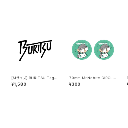
[Mサイズ] BURITSU Taggi
70mm Mr.Nobite CIRCLE
ng CUTTING SHEET
STICKKER SET
¥1,580
¥300